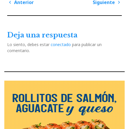
Navegación
Anterior
Siguiente
de
Previous
Next
entradas
Post
Post
Deja una respuesta
Lo siento, debes estar
conectado
para publicar un
comentario.