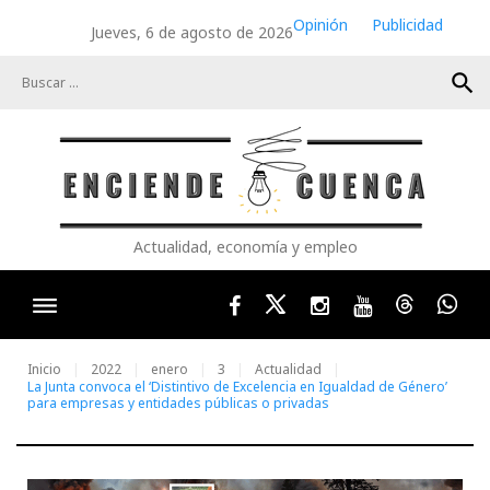
Skip
Opinión
Publicidad
Jueves, 6 de agosto de 2026
to
content
search
Actualidad, economía y empleo
Facebook
Twitter
Instagram
Youtube
Threads
Wha
Inicio
2022
enero
3
Actualidad
La Junta convoca el ‘Distintivo de Excelencia en Igualdad de Género’
para empresas y entidades públicas o privadas