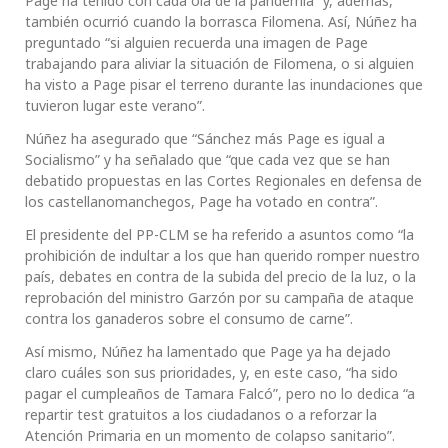
Page ha tenido con cada ola de la pandemia” y, además,
también ocurrió cuando la borrasca Filomena. Así, Núñez ha
preguntado “si alguien recuerda una imagen de Page
trabajando para aliviar la situación de Filomena, o si alguien
ha visto a Page pisar el terreno durante las inundaciones que
tuvieron lugar este verano”.
Núñez ha asegurado que “Sánchez más Page es igual a
Socialismo” y ha señalado que “que cada vez que se han
debatido propuestas en las Cortes Regionales en defensa de
los castellanomanchegos, Page ha votado en contra”.
El presidente del PP-CLM se ha referido a asuntos como “la
prohibición de indultar a los que han querido romper nuestro
país, debates en contra de la subida del precio de la luz, o la
reprobación del ministro Garzón por su campaña de ataque
contra los ganaderos sobre el consumo de carne”.
Así mismo, Núñez ha lamentado que Page ya ha dejado
claro cuáles son sus prioridades, y, en este caso, “ha sido
pagar el cumpleaños de Tamara Falcó”, pero no lo dedica “a
repartir test gratuitos a los ciudadanos o a reforzar la
Atención Primaria en un momento de colapso sanitario”.