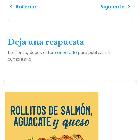
Navegación
Anterior
Siguiente
de
Previous
Next
entradas
Post
Post
Deja una respuesta
Lo siento, debes estar
conectado
para publicar un
comentario.