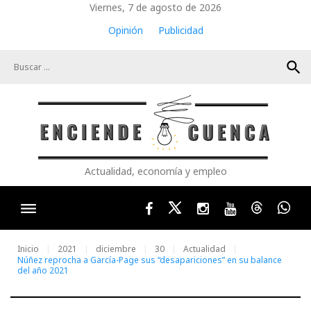
Skip
Viernes, 7 de agosto de 2026
to
Opinión
Publicidad
content
search
Actualidad, economía y empleo
Facebook
Twitter
Instagram
Youtube
Threads
Wha
Inicio
2021
diciembre
30
Actualidad
Núñez reprocha a García-Page sus “desapariciones” en su balance
del año 2021