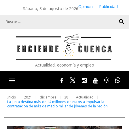
Skip
Opinión
Publicidad
Sábado, 8 de agosto de 2026
to
content
search
Actualidad, economía y empleo
Facebook
Twitter
Instagram
Youtube
Threads
Wha
Inicio
2021
diciembre
28
Actualidad
La Junta destina más de 14 millones de euros a impulsar la
contratación de más de medio millar de jóvenes de la región