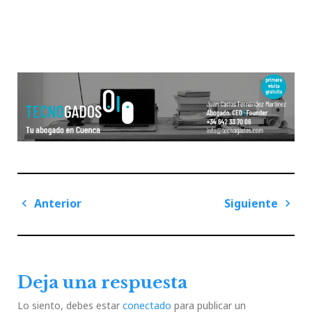
Navegación
Anterior
Siguiente
de
Previous
Next
entradas
Post
Post
Deja una respuesta
Lo siento, debes estar
conectado
para publicar un