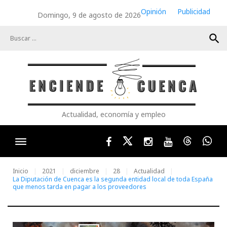
Skip
Opinión
Publicidad
Domingo, 9 de agosto de 2026
to
content
search
Actualidad, economía y empleo
Facebook
Twitter
Instagram
Youtube
Threads
Wha
Inicio
2021
diciembre
28
Actualidad
La Diputación de Cuenca es la segunda entidad local de toda España
que menos tarda en pagar a los proveedores