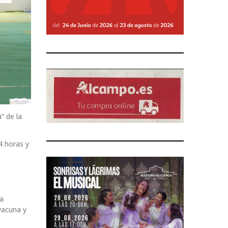
” de la
4 horas y
la
vacuna y