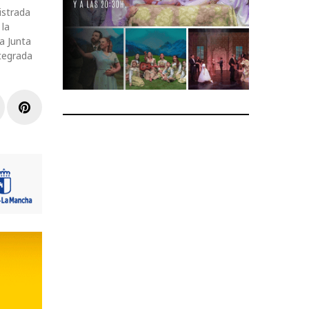
istrada
 la
a Junta
ntegrada
r
inkedIn
Pinterest