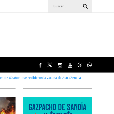
Buscar:
search
Facebook
Twitter
Instagram
Youtube
Threads
WhatsApp
ores de 60 años que recibieron la vacuna de AstraZeneca