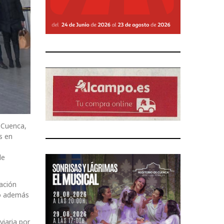
 Cuenca,
s en
de
tación
do además
viaria por