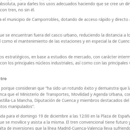
absoluta, para darles los usos adecuados haciendo que se cree un 
on tren, no sin él.
sta el municipio de Camporrobles, dotando de acceso rápido y directo 
ue se encuentran fuera del casco urbano, reduciendo la distancia a l
í como el mantenimiento de las estaciones y en especial la de Cuenc
ros estratégicos, en base a estudios de mercado, con carácter inter
con los principales núcleos industriales, así como con las principales 
ntro
 porque consideran que “ha sido un rotundo éxito y demuestra que l
nca que el Ministerio de Transportes, Movilidad y Agenda Urbana, con
stilla-La Mancha, Diputación de Cuenca y miembros destacados de
atos manipulados”.
a para el domingo 19 de diciembre a las 12:00 en la Plaza de Españ
e se movilice y asista a la misma. El tren convencional tiene futuro 
falta de inversiones que la línea Madrid-Cuenca-Valencia lleva sufriend