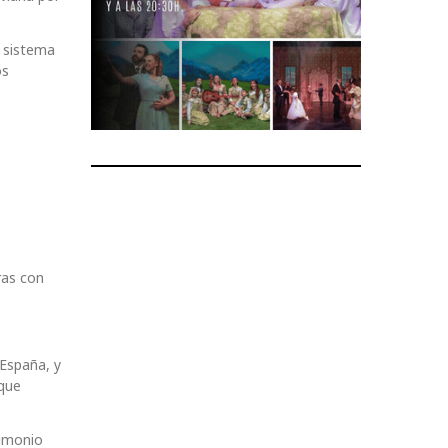
l sistema
os
ras con
 España, y
 que
rimonio