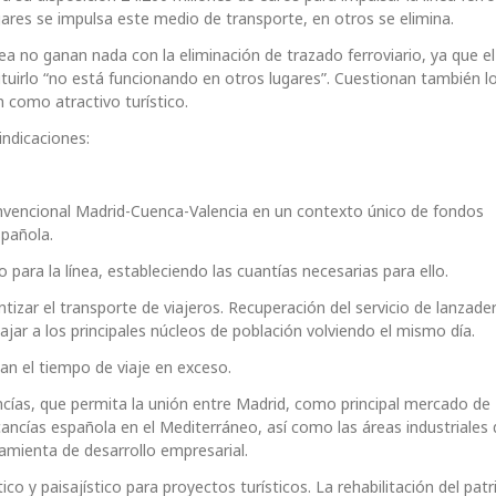
ares se impulsa este medio de transporte, en otros se elimina.
ea no ganan nada con la eliminación de trazado ferroviario, ya que e
uirlo “no está funcionando en otros lugares”. Cuestionan también l
 como atractivo turístico.
indicaciones:
l convencional Madrid-Cuenca-Valencia en un contexto único de fondos
spañola.
 para la línea, estableciendo las cuantías necesarias para ello.
tizar el transporte de viajeros. Recuperación del servicio de lanzade
jar a los principales núcleos de población volviendo el mismo día.
san el tiempo de viaje en exceso.
ancías, que permita la unión entre Madrid, como principal mercado de
rcancías española en el Mediterráneo, así como las áreas industriales
rramienta de desarrollo empresarial.
ico y paisajístico para proyectos turísticos. La rehabilitación del pat