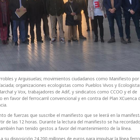
obles y Arguisuelas; movimientos ciudadanos como Manifiesto por
Vaciada; organizaciones ecologistas como Pueblos Vivos y Ecologista
archa! y Vox, trabajadores de Adif, y sindicatos como CCOO y el de
 en favor del ferrocarril convencional y en contra del Plan XCuenca 
cia.
nto de fuerzas que suscribe el manifiesto que se leerá en la manifes
ir de las 12 horas. Durante la lectura del manifiesto se ha recorda
mbién han tenido gestos a favor del mantenimiento de la línea.
 su disposición 24.200 millones de euros para impulsar la línea ferro