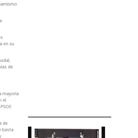
dinamismo
a
os
a en su
modal,
vías de
a mayoría
 el
l PSOE
a de
y basta
o