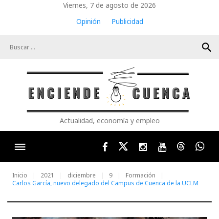
Skip
Viernes, 7 de agosto de 2026
to
Opinión
Publicidad
content
search
Actualidad, economía y empleo
Facebook
Twitter
Instagram
Youtube
Threads
Wha
Inicio
2021
diciembre
9
Formación
Carlos García, nuevo delegado del Campus de Cuenca de la UCLM