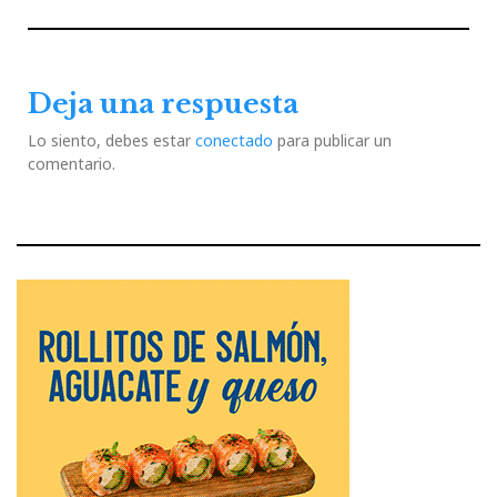
de
Previous
Next
entradas
Post
Post
Deja una respuesta
Lo siento, debes estar
conectado
para publicar un
comentario.