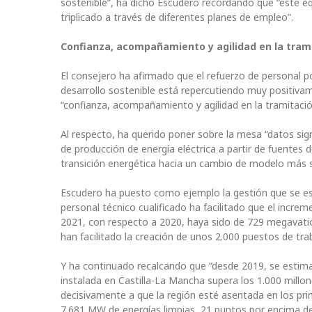
sostenible”, ha dicho Escudero recordando que “este 
triplicado a través de diferentes planes de empleo”.
Confianza, acompañamiento y agilidad en la tram
El consejero ha afirmado que el refuerzo de personal po
desarrollo sostenible está repercutiendo muy positi
“confianza, acompañamiento y agilidad en la tramitaci
Al respecto, ha querido poner sobre la mesa “datos sign
de producción de energía eléctrica a partir de fuentes
transición energética hacia un cambio de modelo más s
Escudero ha puesto como ejemplo la gestión que se est
personal técnico cualificado ha facilitado que el incr
2021, con respecto a 2020, haya sido de 729 megavati
han facilitado la creación de unos 2.000 puestos de tra
Y ha continuado recalcando que “desde 2019, se estim
instalada en Castilla-La Mancha supera los 1.000 millo
decisivamente a que la región esté asentada en los pri
7.681 MW de energías limpias, 21 puntos por encima de