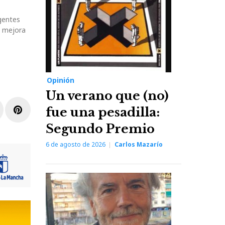
rgentes
a mejora
Opinión
Un verano que (no)
r
inkedIn
Pinterest
fue una pesadilla:
Segundo Premio
6 de agosto de 2026
Carlos Mazarío