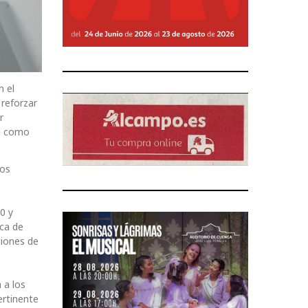
n el
 reforzar
r
ía como
los
0 y
rca de
ciones de
 a los
ertinente