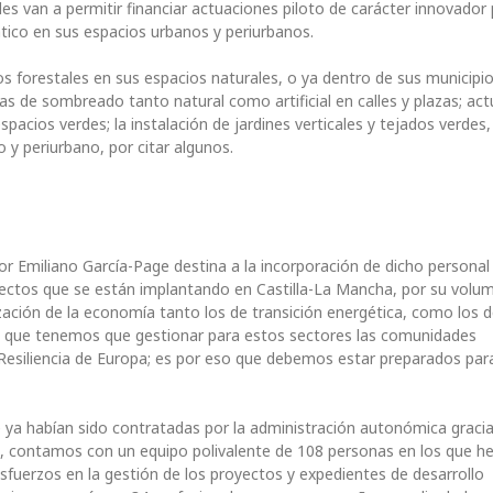
es van a permitir financiar actuaciones piloto de carácter innovador
ático en sus espacios urbanos y periurbanos.
os forestales en sus espacios naturales, o ya dentro de sus municipio
as de sombreado tanto natural como artificial en calles y plazas; ac
acios verdes; la instalación de jardines verticales y tejados verdes,
 y periurbano, por citar algunos.
por Emiliano García-Page destina a la incorporación de dicho persona
yectos que se están implantando en Castilla-La Mancha, por su volu
ización de la economía tanto los de transición energética, como los 
s que tenemos que gestionar para estos sectores las comunidades
siliencia de Europa; es por eso que debemos estar preparados para 
 ya habían sido contratadas por la administración autonómica graci
tal, contamos con un equipo polivalente de 108 personas en los que 
esfuerzos en la gestión de los proyectos y expedientes de desarrollo