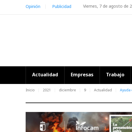
Skip
Viernes, 7 de agosto de 
Opinión
Publicidad
to
content
Actualidad
Empresas
Trabajo
Inicio
2021
diciembre
9
Actualidad
Ayuda 