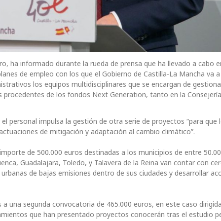
ero, ha informado durante la rueda de prensa que ha llevado a cabo e
planes de empleo con los que el Gobierno de Castilla-La Mancha va a
nistrativos los equipos multidisciplinares que se encargan de gestiona
as procedentes de los fondos Next Generation, tanto en la Consejer
el personal impulsa la gestión de otra serie de proyectos “para que 
actuaciones de mitigación y adaptación al cambio climático”.
r importe de 500.000 euros destinadas a los municipios de entre 50.00
uenca, Guadalajara, Toledo, y Talavera de la Reina van contar con ce
 urbanas de bajas emisiones dentro de sus ciudades y desarrollar ac
 a una segunda convocatoria de 465.000 euros, en este caso dirigida
amientos que han presentado proyectos conocerán tras el estudio p