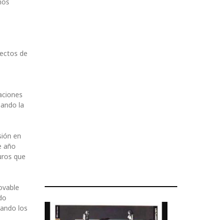
mos
yectos de
laciones
sando la
sión en
e año
uros que
ovable
do
rando los