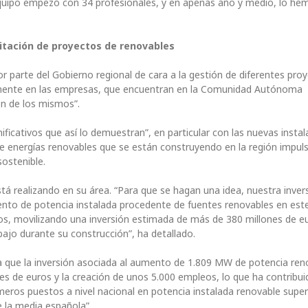
equipo empezó con 34 profesionales, y en apenas año y medio, lo he
itación de proyectos de renovables
r parte del Gobierno regional de cara a la gestión de diferentes pro
vamente en las empresas, que encuentran en la Comunidad Autónoma
ón de los mismos”.
ificativos que así lo demuestran”, en particular con las nuevas insta
 de energías renovables que se están construyendo en la región impul
ostenible.
á realizando en su área. “Para que se hagan una idea, nuestra inver
emento de potencia instalada procedente de fuentes renovables en est
os, movilizando una inversión estimada de más de 380 millones de e
bajo durante su construcción”, ha detallado.
a que la inversión asociada al aumento de 1.809 MW de potencia ren
nes de euros y la creación de unos 5.000 empleos, lo que ha contribui
meros puestos a nivel nacional en potencia instalada renovable supe
 la media española”.