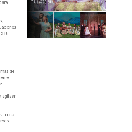
 para
s,
tuaciones
 o la
l más de
men e
de
agilizar
as a una
hemos