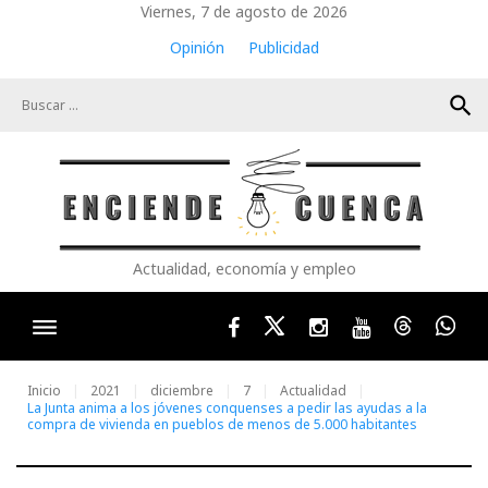
Skip
Viernes, 7 de agosto de 2026
to
Opinión
Publicidad
content
search
Actualidad, economía y empleo
Facebook
Twitter
Instagram
Youtube
Threads
Wha
Inicio
2021
diciembre
7
Actualidad
La Junta anima a los jóvenes conquenses a pedir las ayudas a la
compra de vivienda en pueblos de menos de 5.000 habitantes