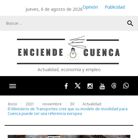
Skip
Opinión
Publicidad
Jueves, 6 de agosto de 2026
to
content
search
Actualidad, economía y empleo
Facebook
Twitter
Instagram
Youtube
Threads
Wha
Inicio
2021
noviembre
30
Actualidad
El Ministerio de Transportes cree que su modelo de movilidad para
Cuenca puede ser una referencia europea