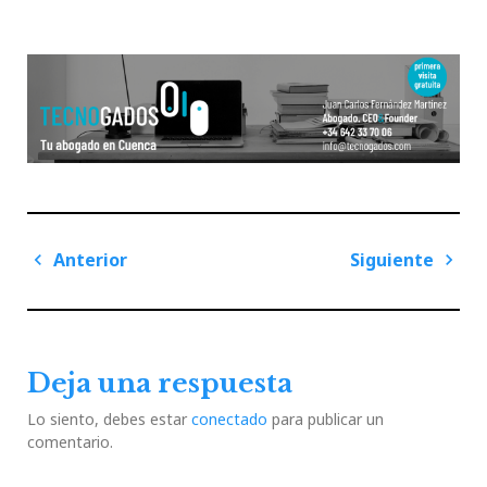
Navegación
Anterior
Siguiente
de
Previous
Next
entradas
Post
Post
Deja una respuesta
Lo siento, debes estar
conectado
para publicar un
comentario.