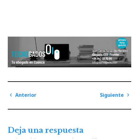
Navegación
Anterior
Siguiente
de
Previous
Next
entradas
Post
Post
Deja una respuesta