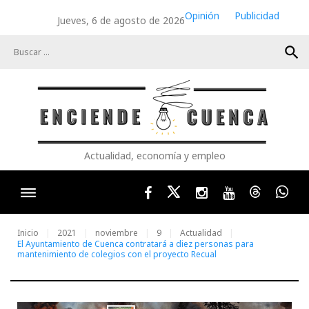
Skip
Opinión
Publicidad
Jueves, 6 de agosto de 2026
to
content
search
Actualidad, economía y empleo
Facebook
Twitter
Instagram
Youtube
Threads
Wha
Inicio
2021
noviembre
9
Actualidad
El Ayuntamiento de Cuenca contratará a diez personas para
mantenimiento de colegios con el proyecto Recual