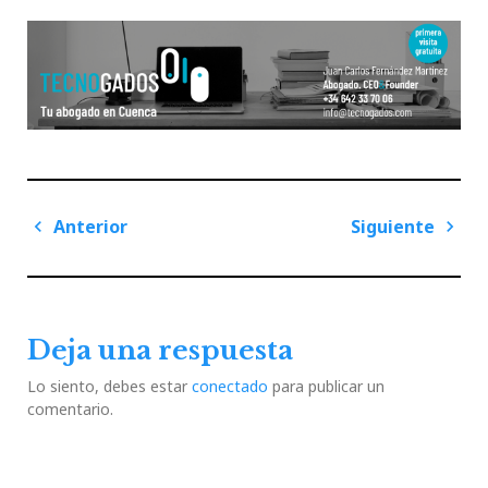
Navegación
Anterior
Siguiente
de
Previous
Next
entradas
Post
Post
Deja una respuesta
Lo siento, debes estar
conectado
para publicar un
comentario.