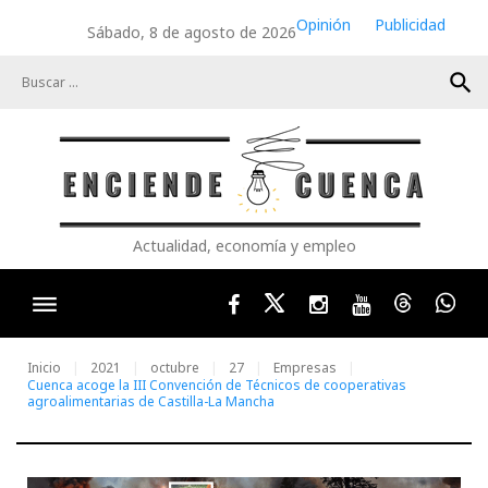
Skip
Opinión
Publicidad
Sábado, 8 de agosto de 2026
to
content
search
Actualidad, economía y empleo
Facebook
Twitter
Instagram
Youtube
Threads
Wha
Inicio
2021
octubre
27
Empresas
Cuenca acoge la III Convención de Técnicos de cooperativas
agroalimentarias de Castilla-La Mancha