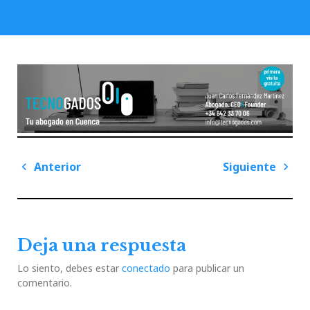
Navegación
Anterior
Siguiente
de
Previous
Next
entradas
Post
Post
Deja una respuesta
Lo siento, debes estar
conectado
para publicar un
comentario.