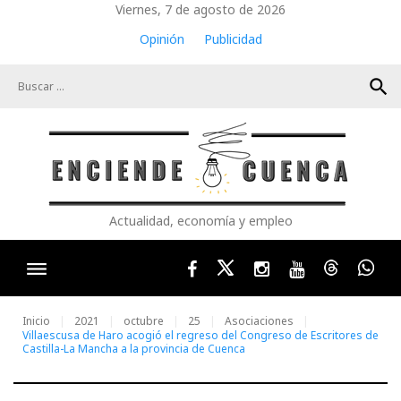
Skip
Viernes, 7 de agosto de 2026
to
Opinión
Publicidad
content
search
Actualidad, economía y empleo
Facebook
Twitter
Instagram
Youtube
Threads
Wha
Inicio
2021
octubre
25
Asociaciones
Villaescusa de Haro acogió el regreso del Congreso de Escritores de
Castilla-La Mancha a la provincia de Cuenca