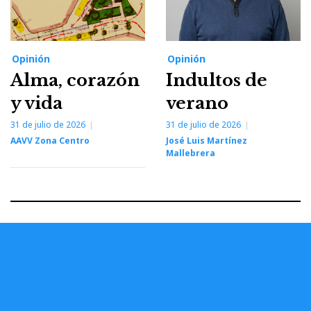
Opinión
Opinión
Alma, corazón
Indultos de
y vida
verano
31 de julio de 2026
31 de julio de 2026
AAVV Zona Centro
José Luis Martínez
Mallebrera