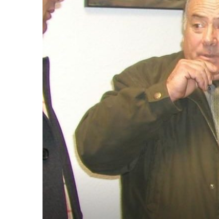
25
de
octubre
de
2021