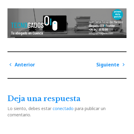
Navegación
Anterior
Siguiente
de
Previous
Next
entradas
Post
Post
Deja una respuesta
Lo siento, debes estar
conectado
para publicar un
comentario.