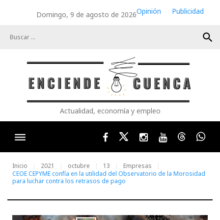
Skip
Opinión
Publicidad
Domingo, 9 de agosto de 2026
to
content
search
Actualidad, economía y empleo
Facebook
Twitter
Instagram
Youtube
Threads
Wha
Inicio
2021
octubre
13
Empresas
CEOE CEPYME confía en la utilidad del Observatorio de la Morosidad
para luchar contra los retrasos de pago