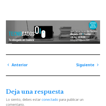
Navegación
Anterior
Siguiente
de
Previous
Next
entradas
Post
Post
Deja una respuesta
Lo siento, debes estar
conectado
para publicar un
comentario.