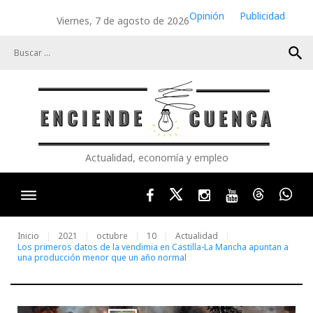
Skip
Opinión
Publicidad
Viernes, 7 de agosto de 2026
to
content
search
Actualidad, economía y empleo
Facebook
Twitter
Instagram
Youtube
Threads
Wha
Inicio
2021
octubre
10
Actualidad
Los primeros datos de la vendimia en Castilla-La Mancha apuntan a
una producción menor que un año normal