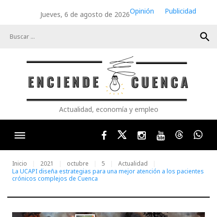
Skip
Opinión
Publicidad
Jueves, 6 de agosto de 2026
to
content
search
Actualidad, economía y empleo
Facebook
Twitter
Instagram
Youtube
Threads
Wha
Inicio
2021
octubre
5
Actualidad
La UCAPI diseña estrategias para una mejor atención a los pacientes
crónicos complejos de Cuenca