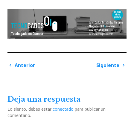
Navegación
Anterior
Siguiente
de
Previous
Next
entradas
Post
Post
Deja una respuesta
Lo siento, debes estar
conectado
para publicar un
comentario.