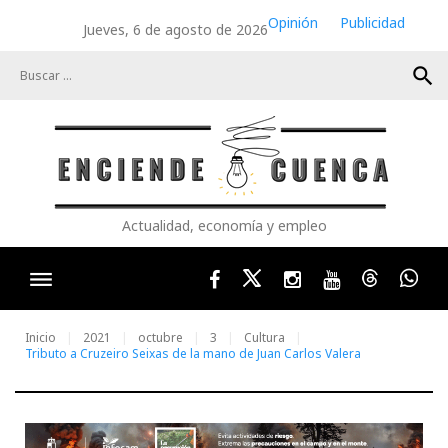
Skip
Opinión
Publicidad
Jueves, 6 de agosto de 2026
to
content
search
Actualidad, economía y empleo
Facebook
Twitter
Instagram
Youtube
Threads
Wha
Inicio
2021
octubre
3
Cultura
Tributo a Cruzeiro Seixas de la mano de Juan Carlos Valera