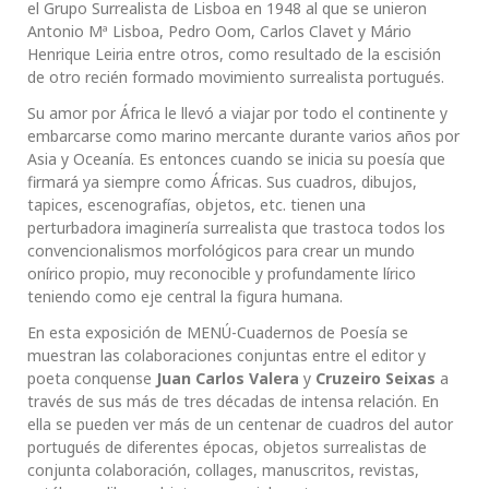
el Grupo Surrealista de Lisboa en 1948 al que se unieron
Antonio Mª Lisboa, Pedro Oom, Carlos Clavet y Mário
Henrique Leiria entre otros, como resultado de la escisión
de otro recién formado movimiento surrealista portugués.
Su amor por África le llevó a viajar por todo el continente y
embarcarse como marino mercante durante varios años por
Asia y Oceanía. Es entonces cuando se inicia su poesía que
firmará ya siempre como Áfricas. Sus cuadros, dibujos,
tapices, escenografías, objetos, etc. tienen una
perturbadora imaginería surrealista que trastoca todos los
convencionalismos morfológicos para crear un mundo
onírico propio, muy reconocible y profundamente lírico
teniendo como eje central la figura humana.
En esta exposición de MENÚ-Cuadernos de Poesía se
muestran las colaboraciones conjuntas entre el editor y
poeta conquense
Juan Carlos Valera
y
Cruzeiro Seixas
a
través de sus más de tres décadas de intensa relación. En
ella se pueden ver más de un centenar de cuadros del autor
portugués de diferentes épocas, objetos surrealistas de
conjunta colaboración, collages, manuscritos, revistas,