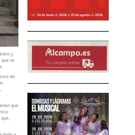
éxito y
s que se
a.
acios de
as
,
rtamen que
enca.
 que,
ha dado a