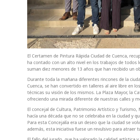
El Certamen de Pintura Rápida Ciudad de Cuenca, recu
ha contado con un alto nivel en los trabajos de todos lo
suman diez menores de 13 años que han recibido un obs
Durante toda la mañana diferentes rincones de la ciud
Cuenca, se han convertido en talleres al aire libre en 
técnicas su visión de los mismos. La Plaza Mayor, la C
ofreciendo una mirada diferente de nuestras calles y
El concejal de Cultura, Patrimonio Artístico y Turismo,
hacía una década que no se celebraba en la ciudad y q
Para esta Concejalía era un deseo que la ciudad se volv
además, esta iniciativa fuese un revulsivo para atraer t
El fallo del jurado, que ha valorado la calidad artística 