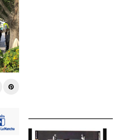
r
inkedIn
Pinterest