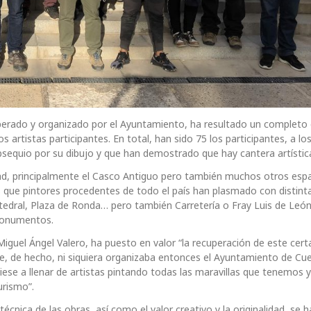
perado y organizado por el Ayuntamiento, ha resultado un completo 
s artistas participantes. En total, han sido 75 los participantes, a lo
equio por su dibujo y que han demostrado que hay cantera artístic
ad, principalmente el Casco Antiguo pero también muchos otros esp
los que pintores procedentes de todo el país han plasmado con distint
atedral, Plaza de Ronda… pero también Carretería o Fray Luis de León
 monumentos.
 Miguel Ángel Valero, ha puesto en valor “la recuperación de este ce
ue, de hecho, ni siquiera organizaba entonces el Ayuntamiento de Cu
iese a llenar de artistas pintando todas las maravillas que tenemos y
urismo”.
y técnica de las obras, así como el valor creativo y la originalidad, se 