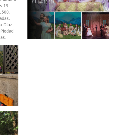
os 13
.500,
iadas,
a Díaz
 Piedad
as.