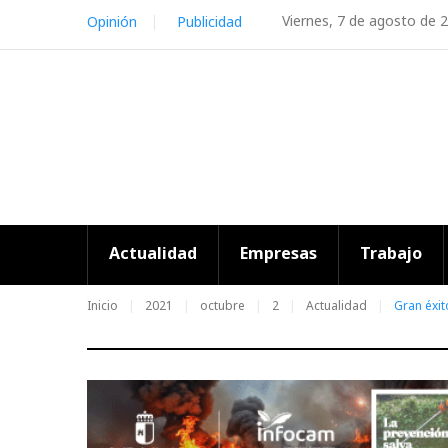
Skip
Viernes, 7 de agosto de 
Opinión
Publicidad
to
content
Actualidad
Empresas
Trabajo
Inicio
2021
octubre
2
Actualidad
Gran éxit