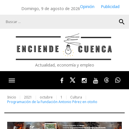
Skip
Opinión
Publicidad
Domingo, 9 de agosto de 2026
to
content
search
Actualidad, economía y empleo
Facebook
Twitter
Instagram
Youtube
Threads
Wha
Inicio
2021
octubre
1
Cultura
Programación de la Fundación Antonio Pérez en otoño