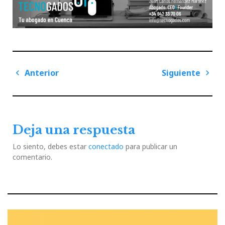
Navegación
Anterior
Siguiente
de
Previous
Next
entradas
Post
Post
Deja una respuesta
Lo siento, debes estar
conectado
para publicar un
comentario.