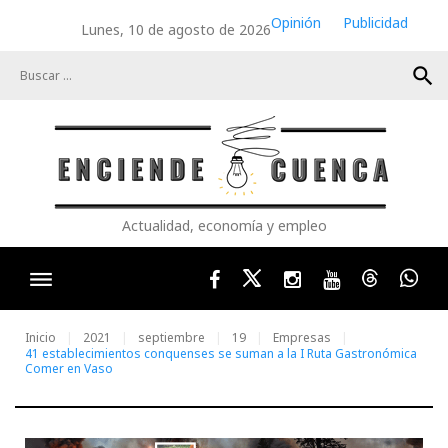
Skip
Opinión
Publicidad
Lunes, 10 de agosto de 2026
to
content
search
Actualidad, economía y empleo
Facebook
Twitter
Instagram
Youtube
Threads
Wha
Inicio
2021
septiembre
19
Empresas
41 establecimientos conquenses se suman a la I Ruta Gastronómica
Comer en Vaso