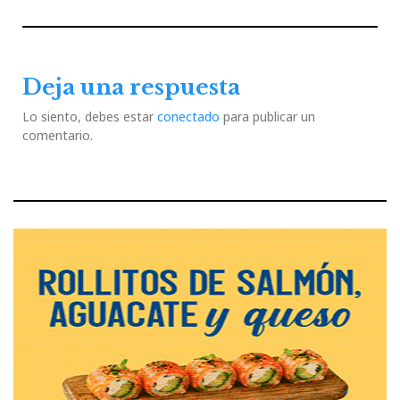
de
Previous
Next
entradas
Post
Post
Deja una respuesta
Lo siento, debes estar
conectado
para publicar un
comentario.