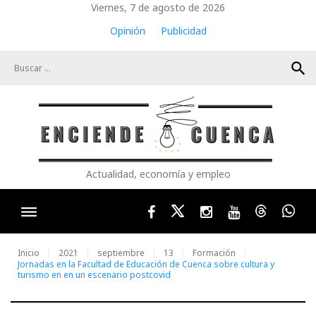
Skip
Viernes, 7 de agosto de 2026
to
Opinión
Publicidad
content
search
Actualidad, economía y empleo
Facebook
Twitter
Instagram
Youtube
Threads
Wha
Inicio
2021
septiembre
13
Formación
Jornadas en la Facultad de Educación de Cuenca sobre cultura y
turismo en en un escenario postcovid