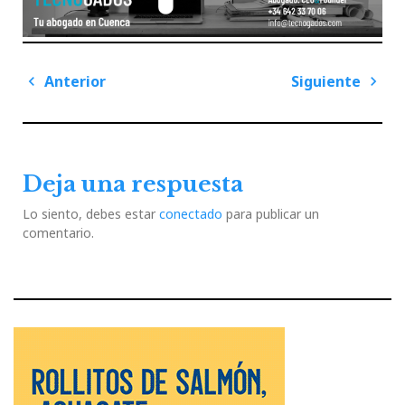
Navegación
Anterior
Siguiente
de
Previous
Next
entradas
Post
Post
Deja una respuesta
Lo siento, debes estar
conectado
para publicar un
comentario.