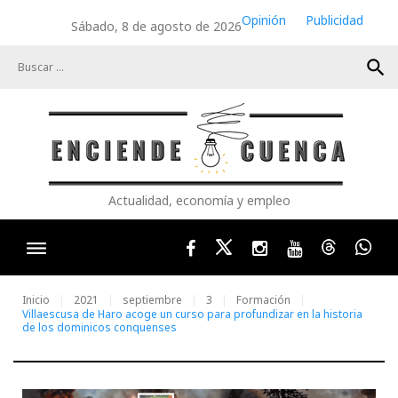
Skip
Opinión
Publicidad
Sábado, 8 de agosto de 2026
to
content
search
Actualidad, economía y empleo
Facebook
Twitter
Instagram
Youtube
Threads
Wha
Inicio
2021
septiembre
3
Formación
Villaescusa de Haro acoge un curso para profundizar en la historia
de los dominicos conquenses