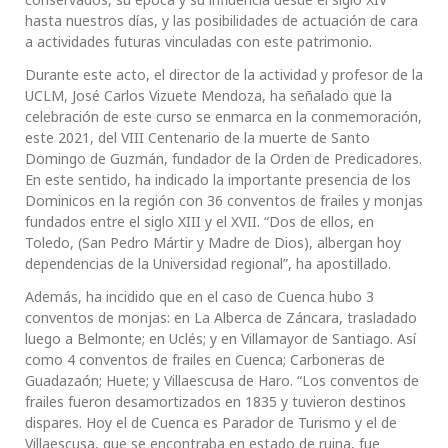
hasta nuestros días, y las posibilidades de actuación de cara
a actividades futuras vinculadas con este patrimonio.
Durante este acto, el director de la actividad y profesor de la
UCLM, José Carlos Vizuete Mendoza, ha señalado que la
celebración de este curso se enmarca en la conmemoración,
este 2021, del VIII Centenario de la muerte de Santo
Domingo de Guzmán, fundador de la Orden de Predicadores.
En este sentido, ha indicado la importante presencia de los
Dominicos en la región con 36 conventos de frailes y monjas
fundados entre el siglo XIII y el XVII. “Dos de ellos, en
Toledo, (San Pedro Mártir y Madre de Dios), albergan hoy
dependencias de la Universidad regional”, ha apostillado.
Además, ha incidido que en el caso de Cuenca hubo 3
conventos de monjas: en La Alberca de Záncara, trasladado
luego a Belmonte; en Uclés; y en Villamayor de Santiago. Así
como 4 conventos de frailes en Cuenca; Carboneras de
Guadazaón; Huete; y Villaescusa de Haro. “Los conventos de
frailes fueron desamortizados en 1835 y tuvieron destinos
dispares. Hoy el de Cuenca es Parador de Turismo y el de
Villaescusa, que se encontraba en estado de ruina, fue