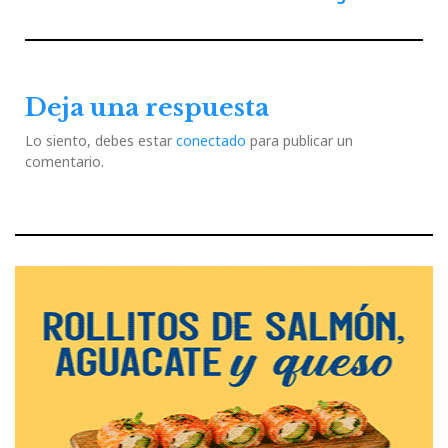
de
Previous
Next
entradas
Post
Post
Deja una respuesta
Lo siento, debes estar
conectado
para publicar un
comentario.