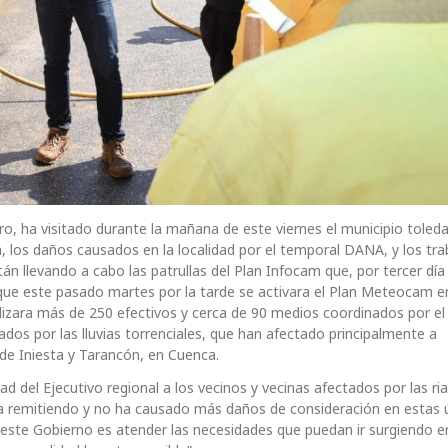
ero, ha visitado durante la mañana de este viernes el municipio toled
a, los daños causados en la localidad por el temporal DANA, y los tr
 llevando a cabo las patrullas del Plan Infocam que, por tercer día
que este pasado martes por la tarde se activara el Plan Meteocam en
lizara más de 250 efectivos y cerca de 90 medios coordinados por el
dos por las lluvias torrenciales, que han afectado principalmente a
 de Iniesta y Tarancón, en Cuenca.
ad del Ejecutivo regional a los vecinos y vecinas afectados por las ri
 remitiendo y no ha causado más daños de consideración en estas 
 este Gobierno es atender las necesidades que puedan ir surgiendo e