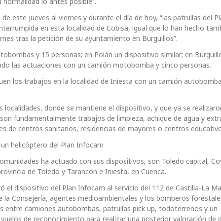
 normalidad lo antes posible”.
 este jueves al viernes y durante el día de hoy, “las patrullas del P
terrumpida en esta localidad de Cobisa, igual que lo han hecho tam
nes tras la petición de su ayuntamiento en Burguillos”.
obombas y 15 personas; en Polán un dispositivo similar; en Burguillo
zando las actuaciones con un camión motobomba y cinco personas.
iguen los trabajos en la localidad de Iniesta con un camión autobomb
 localidades, donde se mantiene el dispositivo, y que ya se realizaro
s son fundamentalmente trabajos de limpieza, achique de agua y extr
res de centros sanitarios, residencias de mayores o centros educativo
 un helicóptero del Plan Infocam
Comunidades ha actuado con sus dispositivos, son Toledo capital, Co
rovincia de Toledo y Tarancón e Iniesta, en Cuenca.
ó el dispositivo del Plan Infocam al servicio del 112 de Castilla-La M
 la Consejería, agentes medioambientales y los bomberos forestales
s entre camiones autobombas, patrullas pick up, todoterrenos y un
s vuelos de reconocimiento para realizar una posterior valoración de 