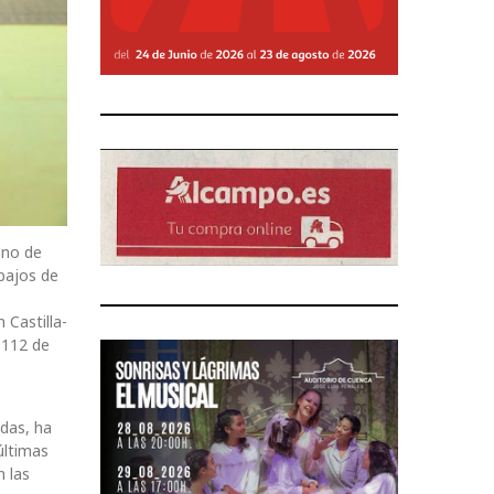
ano de
abajos de
 Castilla-
 112 de
adas, ha
últimas
n las