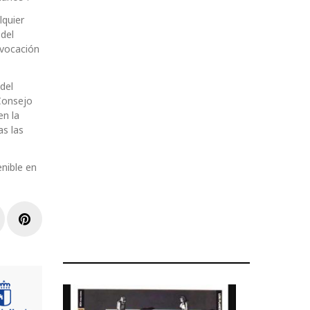
lquier
 del
 vocación
del
Consejo
en la
s las
nible en
r
inkedIn
Pinterest