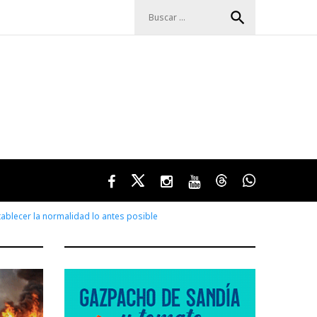
Buscar:
search
Facebook
Twitter
Instagram
Youtube
Threads
WhatsApp
ablecer la normalidad lo antes posible