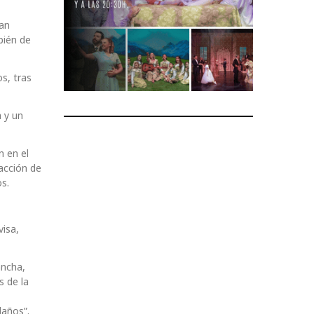
lan
bién de
s, tras
a y un
n en el
acción de
s.
visa,
ancha,
 de la
daños”.