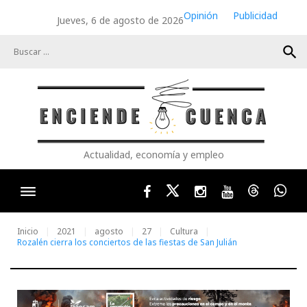
Skip
Opinión
Publicidad
Jueves, 6 de agosto de 2026
to
content
search
Actualidad, economía y empleo
Facebook
Twitter
Instagram
Youtube
Threads
Wha
Inicio
2021
agosto
27
Cultura
Rozalén cierra los conciertos de las fiestas de San Julián