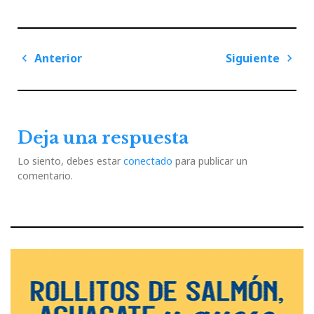
Navegación
Anterior
Siguiente
de
Previous
Next
entradas
Post
Post
Deja una respuesta
Lo siento, debes estar
conectado
para publicar un
comentario.