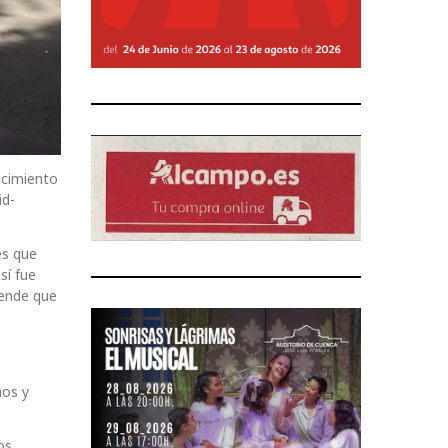
ocimiento
id-
es que
sí fue
fiende que
mos y
os