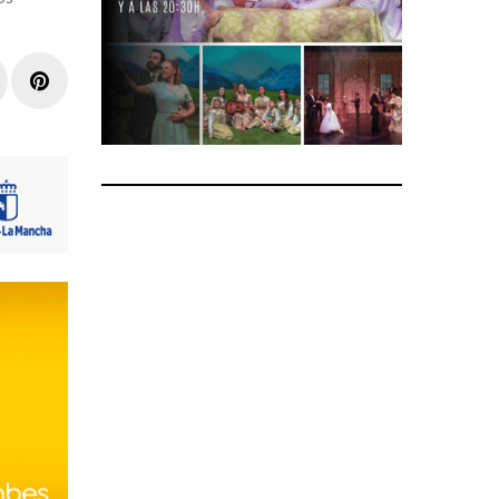
r
inkedIn
Pinterest