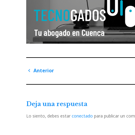
Navegación
Anterior
de
Previous
Post
entradas
Deja una respuesta
Lo siento, debes estar
conectado
para publicar un com