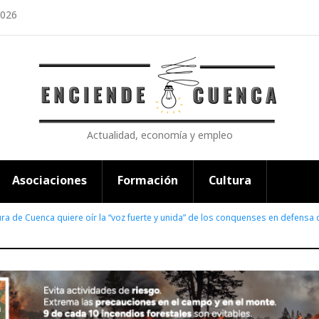
2026
Actualidad, economía y empleo
Asociaciones
Formación
Cultura
ra de Cuenca quiere oír la “voz fuerte y unida” de los conquenses en defensa d