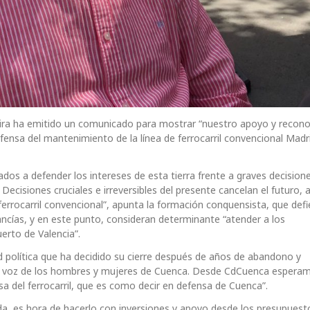
Neira ha emitido un comunicado para mostrar “nuestro apoyo y recon
ensa del mantenimiento de la línea de ferrocarril convencional Madr
mados a defender los intereses de esta tierra frente a graves decision
ecisiones cruciales e irreversibles del presente cancelan el futuro, a
de ferrocarril convencional”, apunta la formación conquensista, que de
cancías, y en este punto, consideran determinante “atender a los
erto de Valencia”.
d política que ha decidido su cierre después de años de abandono y
r la voz de los hombres y mujeres de Cuenca. Desde CdCuenca espera
a del ferrocarril, que es como decir en defensa de Cuenca”.
ada, es hora de hacerlo con inversiones y apoyo desde los presupuest