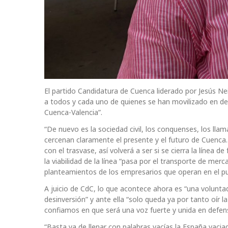
El partido Candidatura de Cuenca liderado por Jesús 
a todos y cada uno de quienes se han movilizado en def
Cuenca-Valencia”.
“De nuevo es la sociedad civil, los conquenses, los lla
cercenan claramente el presente y el futuro de Cuenca. D
con el trasvase, así volverá a ser si se cierra la línea 
la viabilidad de la línea “pasa por el transporte de mer
planteamientos de los empresarios que operan en el pu
A juicio de CdC, lo que acontece ahora es “una volunta
desinversión” y ante ella “solo queda ya por tanto oí
confiamos en que será una voz fuerte y unida en defens
“Basta ya de llenar con palabras vacías la España vaci