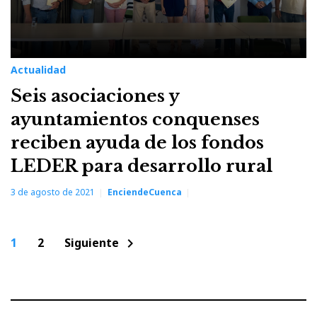
Actualidad
Seis asociaciones y
ayuntamientos conquenses
reciben ayuda de los fondos
LEDER para desarrollo rural
3 de agosto de 2021
EnciendeCuenca
Paginación
1
2
Siguiente
chevron_right
de
entradas