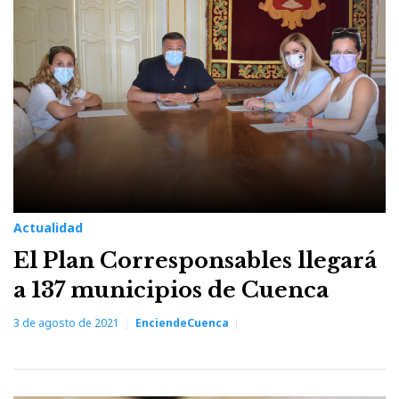
3
de
agosto
de
2021
Actualidad
El Plan Corresponsables llegará
a 137 municipios de Cuenca
3 de agosto de 2021
EnciendeCuenca