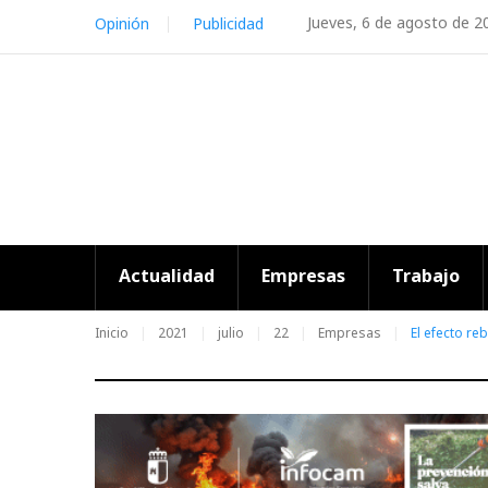
Skip
Jueves, 6 de agosto de 2
Opinión
Publicidad
to
content
Actualidad
Empresas
Trabajo
Inicio
2021
julio
22
Empresas
El efecto r