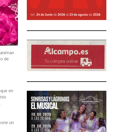
e animan
to de
 que en
isis
.
upone un