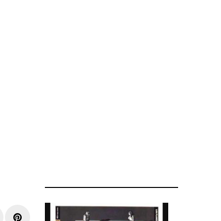
r
inkedIn
Pinterest