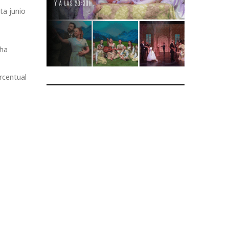
ta junio
 ha
rcentual