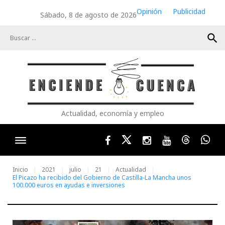
Skip
Opinión
Publicidad
Sábado, 8 de agosto de 2026
to
content
search
Actualidad, economía y empleo
Facebook
Twitter
Instagram
Youtube
Threads
Wha
Inicio
2021
julio
21
Actualidad
El Picazo ha recibido del Gobierno de Castilla-La Mancha unos
100.000 euros en ayudas e inversiones