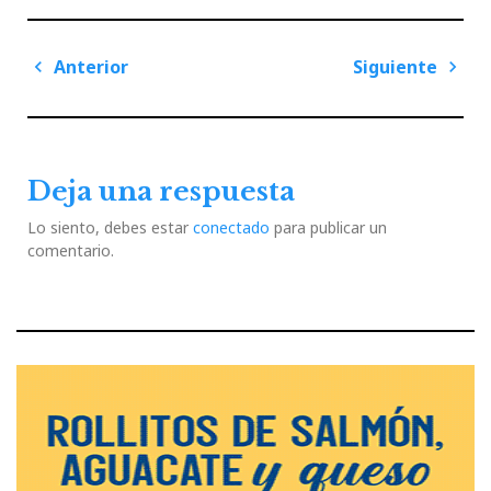
Navegación
Anterior
Siguiente
de
Previous
Next
entradas
Post
Post
Deja una respuesta
Lo siento, debes estar
conectado
para publicar un
comentario.