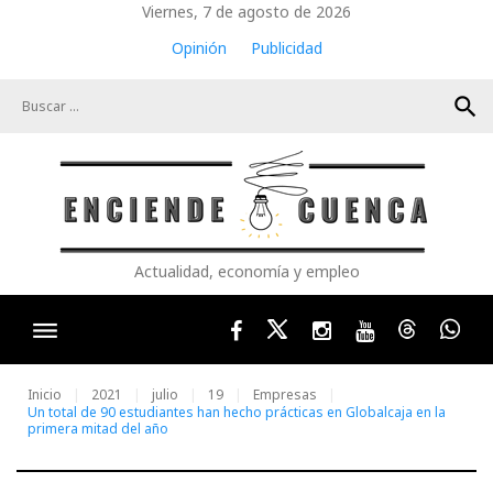
Skip
Viernes, 7 de agosto de 2026
to
Opinión
Publicidad
content
search
Actualidad, economía y empleo
Facebook
Twitter
Instagram
Youtube
Threads
Wha
Inicio
2021
julio
19
Empresas
Un total de 90 estudiantes han hecho prácticas en Globalcaja en la
primera mitad del año