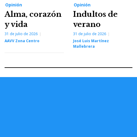
Opinión
Opinión
Alma, corazón
Indultos de
y vida
verano
31 de julio de 2026
31 de julio de 2026
AAVV Zona Centro
José Luis Martínez
Mallebrera