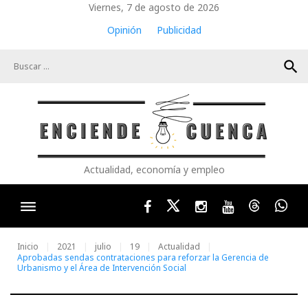
Skip
Viernes, 7 de agosto de 2026
to
Opinión
Publicidad
content
search
Actualidad, economía y empleo
Facebook
Twitter
Instagram
Youtube
Threads
Wha
Inicio
2021
julio
19
Actualidad
Aprobadas sendas contrataciones para reforzar la Gerencia de
Urbanismo y el Área de Intervención Social