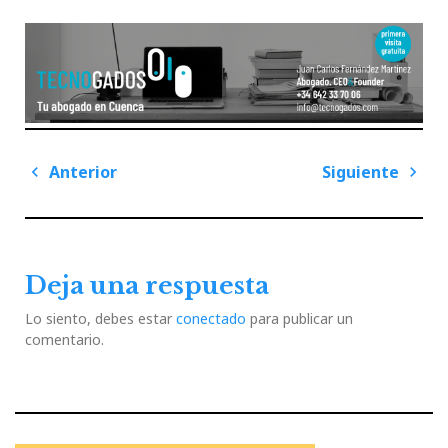
Navegación
Anterior
Siguiente
de
Previous
Next
entradas
Post
Post
Deja una respuesta
Lo siento, debes estar
conectado
para publicar un
comentario.