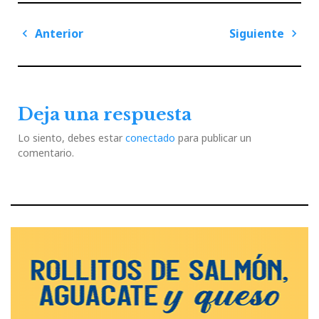
Navegación
Anterior
Siguiente
de
Previous
Next
entradas
Post
Post
Deja una respuesta
Lo siento, debes estar
conectado
para publicar un
comentario.