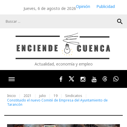
Skip
Opinión
Publicidad
Jueves, 6 de agosto de 2026
to
content
search
Actualidad, economía y empleo
Facebook
Twitter
Instagram
Youtube
Threads
Wha
Inicio
2021
julio
19
Sindicatos
Constituido el nuevo Comité de Empresa del Ayuntamiento de
Tarancón