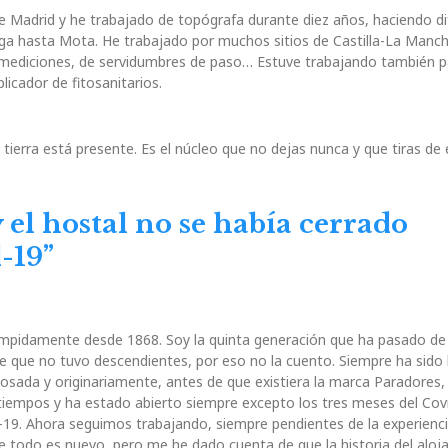
de Madrid y he trabajado de topógrafa durante diez años, haciendo d
lega hasta Mota. He trabajado por muchos sitios de Castilla-La Manc
 mediciones, de servidumbres de paso… Estuve trabajando también p
plicador de fitosanitarios.
tierra está presente. Es el núcleo que no dejas nunca y que tiras de 
 el hostal no se había cerrado
-19”
rumpidamente desde 1868. Soy la quinta generación que ha pasado de
e que no tuvo descendientes, por eso no la cuento. Siempre ha sido 
osada y originariamente, antes de que existiera la marca Paradores,
tiempos y ha estado abierto siempre excepto los tres meses del Cov
-19. Ahora seguimos trabajando, siempre pendientes de la experienci
ue todo es nuevo, pero me he dado cuenta de que la historia del alo