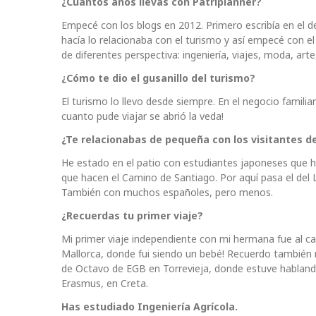
¿Cuántos años llevas con Patriplanner?
Empecé con los blogs en 2012. Primero escribía en el del
hacía lo relacionaba con el turismo y así empecé con e
de diferentes perspectiva: ingeniería, viajes, moda, a
¿Cómo te dio el gusanillo del turismo?
El turismo lo llevo desde siempre. En el negocio famili
cuanto pude viajar se abrió la veda!
¿Te relacionabas de pequeña con los visitantes d
He estado en el patio con estudiantes japoneses que h
que hacen el Camino de Santiago. Por aquí pasa el del L
También con muchos españoles, pero menos.
¿Recuerdas tu primer viaje?
Mi primer viaje independiente con mi hermana fue al c
Mallorca, donde fui siendo un bebé! Recuerdo también m
de Octavo de EGB en Torrevieja, donde estuve hablan
Erasmus, en Creta.
Has estudiado Ingeniería Agrícola.