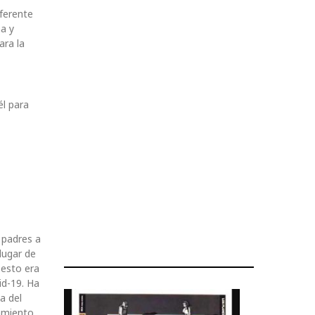
iferente
ha y
ara la
él para
 padres a
lugar de
 esto era
id-19. Ha
a del
jamiento