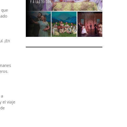
o que
cado
í. ¡En
emanes
eros.
 a
 el viaje
 de