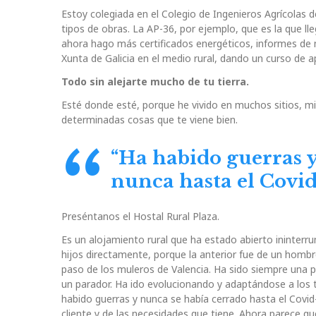
Estoy colegiada en el Colegio de Ingenieros Agrícolas 
tipos de obras. La AP-36, por ejemplo, que es la que l
ahora hago más certificados energéticos, informes de
Xunta de Galicia en el medio rural, dando un curso de a
Todo sin alejarte mucho de tu tierra.
Esté donde esté, porque he vivido en muchos sitios, mi 
determinadas cosas que te viene bien.
“Ha habido guerras y
nunca hasta el Covid
Preséntanos el Hostal Rural Plaza.
Es un alojamiento rural que ha estado abierto ininter
hijos directamente, porque la anterior fue de un hombr
paso de los muleros de Valencia. Ha sido siempre una p
un parador. Ha ido evolucionando y adaptándose a los 
habido guerras y nunca se había cerrado hasta el Covid
cliente y de las necesidades que tiene. Ahora parece q