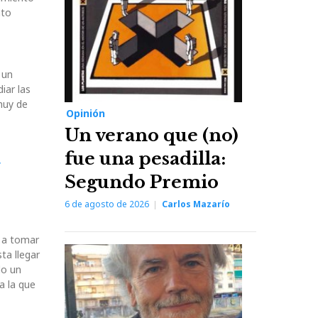
ato
 un
iar las
muy de
Opinión
Un verano que (no)
a
fue una pesadilla:
Segundo Premio
6 de agosto de 2026
Carlos Mazarío
a a tomar
ta llegar
do un
a la que