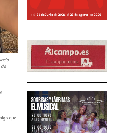
mundo
a de
ra
 algo que