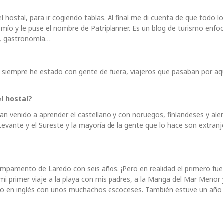
 hostal, para ir cogiendo tablas. Al final me di cuenta de que todo l
l mío y le puse el nombre de Patriplanner. Es un blog de turismo enfo
rte, gastronomía…
ar siempre he estado con gente de fuera, viajeros que pasaban por aqu
el hostal?
an venido a aprender el castellano y con noruegos, finlandeses y al
evante y el Sureste y la mayoría de la gente que lo hace son extranj
ampamento de Laredo con seis años. ¡Pero en realidad el primero fue
i primer viaje a la playa con mis padres, a la Manga del Mar Menor y
do en inglés con unos muchachos escoceses. También estuve un año