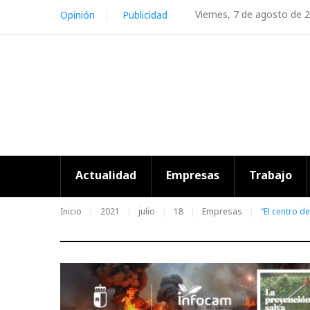
Skip
Viernes, 7 de agosto de 
Opinión
Publicidad
to
content
Actualidad
Empresas
Trabajo
Inicio
2021
julio
18
Empresas
“El centro d