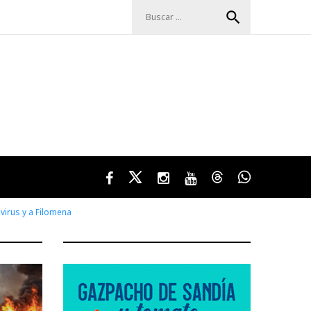
Buscar:
search
Facebook
Twitter
Instagram
Youtube
Threads
WhatsApp
virus y a Filomena