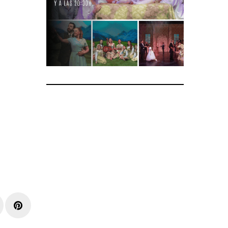
r
inkedIn
Pinterest