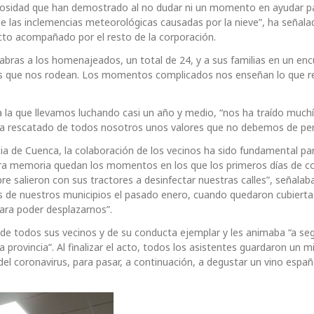
nerosidad que han demostrado al no dudar ni un momento en ayudar par
e las inclemencias meteorológicas causadas por la nieve”, ha señala
 acto acompañado por el resto de la corporación.
labras a los homenajeados, un total de 24, y a sus familias en un en
osas que nos rodean. Los momentos complicados nos enseñan lo que 
 la que llevamos luchando casi un año y medio, “nos ha traído much
ha rescatado de todos nosotros unos valores que no debemos de per
a de Cuenca, la colaboración de los vecinos ha sido fundamental par
uestra memoria quedan los momentos en los que los primeros días de c
re salieron con sus tractores a desinfectar nuestras calles”, señalaba
es de nuestros municipios el pasado enero, cuando quedaron cubierta
ara poder desplazarnos”.
 de todos sus vecinos y de su conducta ejemplar y les animaba “a seg
a provincia”. Al finalizar el acto, todos los asistentes guardaron un 
del coronavirus, para pasar, a continuación, a degustar un vino españ