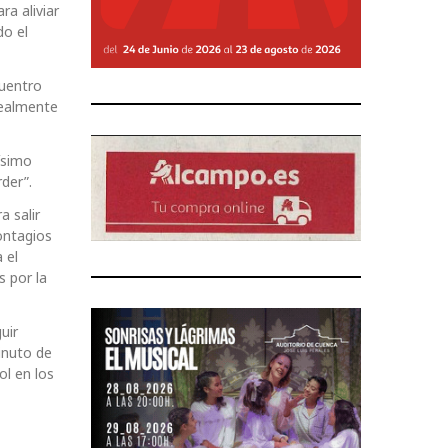
a aliviar
do el
cuentro
realmente
ísimo
der”.
a salir
ontagios
 el
s por la
uir
minuto de
ol en los