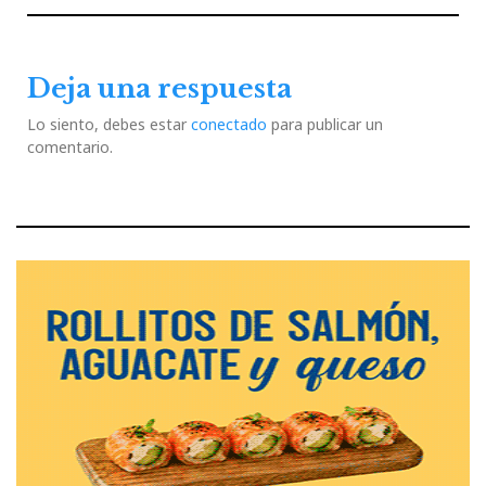
Previous
Next
entradas
Post
Post
Deja una respuesta
Lo siento, debes estar
conectado
para publicar un
comentario.