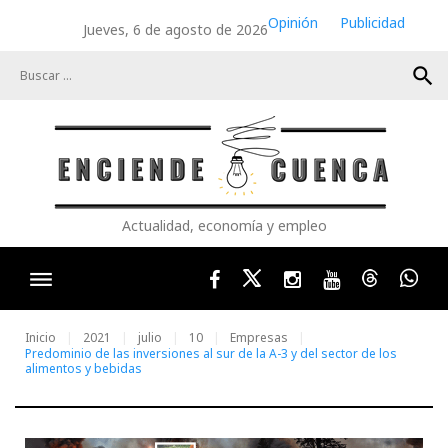
Skip
Opinión
Publicidad
Jueves, 6 de agosto de 2026
to
content
search
Actualidad, economía y empleo
Facebook
Twitter
Instagram
Youtube
Threads
Wha
Inicio
2021
julio
10
Empresas
Predominio de las inversiones al sur de la A-3 y del sector de los
alimentos y bebidas