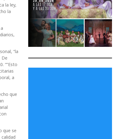
a la ley,
cho la
 a
iarios,
onal, “la
. De
0. “”Esto
itarias
oral, a
hecho que
an
rial
 con
o que se
 calidad