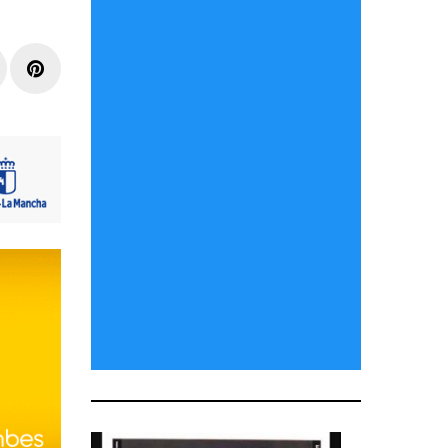
r
inkedIn
Pinterest