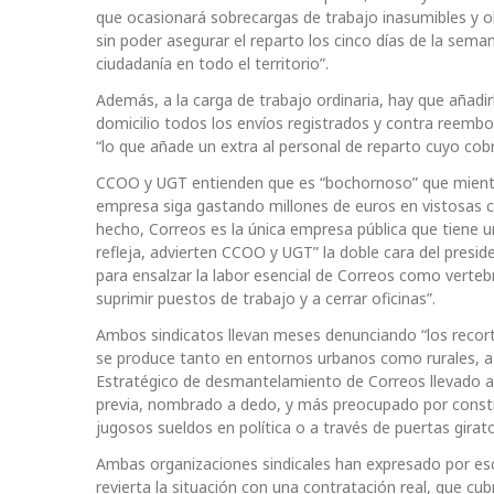
que ocasionará sobrecargas de trabajo inasumibles y obl
sin poder asegurar el reparto los cinco días de la sema
ciudadanía en todo el territorio”.
Además, a la carga de trabajo ordinaria, hay que añadir
domicilio todos los envíos registrados y contra reemb
“lo que añade un extra al personal de reparto cuyo cobr
CCOO y UGT entienden que es “bochornoso” que mientras 
empresa siga gastando millones de euros en vistosas c
hecho, Correos es la única empresa pública que tiene un
refleja, advierten CCOO y UGT” la doble cara del presi
para ensalzar la labor esencial de Correos como verteb
suprimir puestos de trabajo y a cerrar oficinas”.
Ambos sindicatos llevan meses denunciando “los recortes
se produce tanto en entornos urbanos como rurales, a
Estratégico de desmantelamiento de Correos llevado a 
previa, nombrado a dedo, y más preocupado por constru
jugosos sueldos en política o a través de puertas girato
Ambas organizaciones sindicales han expresado por escr
revierta la situación con una contratación real, que c