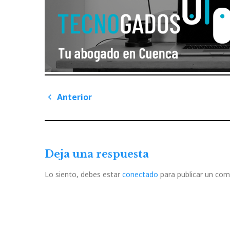
Navegación
Anterior
de
Previous
Post
entradas
Deja una respuesta
Lo siento, debes estar
conectado
para publicar un com