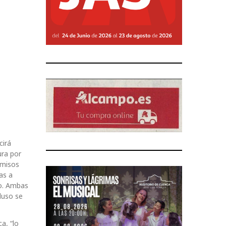
cirá
ura por
rmisos
as a
no. Ambas
cluso se
a, “lo