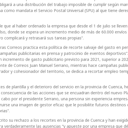
igará a una distribución del trabajo imposible de cumplir según marc
na como mandata el Servicio Postal Universal (SPU) al que tiene dere
le que al haber ordenado la empresa que desde el 1 de julio se lleven
olso, donde se espera un incremento medio de más de 60.000 envíos d
o complicará y retrasará sus tareas propias”.
Correos practica esta política de recorte salvaje del gasto en pers
ampañas publicitarias en prensa y patrocinio de eventos deportivos”
 incremento de gasto publicitario previsto para 2021, superior a 202
dente de Correos Juan Manuel Serrano, mientras hace campañas public
rador y cohesionador del territorio, se dedica a recortar empleo temp
 de plantilla y el deterioro del servicio en la provincia de Cuenca, 
 consecuencia de las acciones que se encuadran dentro del nuevo Pl
cabo por el presidente Serrano, una persona sin experiencia empresa
irse una imagen de gestor eficaz que le posibilite futuros destinos
rias”.
ito su rechazo a los recortes en la provincia de Cuenca y han exigid
ubra verdaderamente las ausencias “y apueste por una empresa que dé