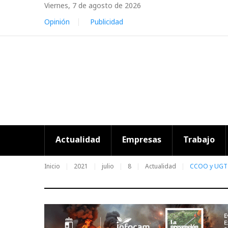
Skip
Viernes, 7 de agosto de 2026
to
Opinión
Publicidad
content
Actualidad
Empresas
Trabajo
Inicio
2021
julio
8
Actualidad
CCOO y UGT d