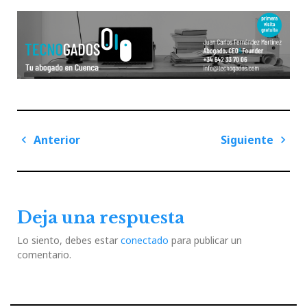
Navegación
Anterior
Siguiente
de
Previous
Next
entradas
Post
Post
Deja una respuesta
Lo siento, debes estar
conectado
para publicar un
comentario.