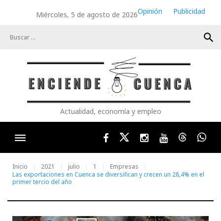
Skip
Opinión
Publicidad
Miércoles, 5 de agosto de 2026
to
content
search
Actualidad, economía y empleo
Facebook
Twitter
Instagram
Youtube
Threads
Wha
Inicio
2021
julio
1
Empresas
Las exportaciones en Cuenca se diversifican y crecen un 28,4% en el
primer tercio del año