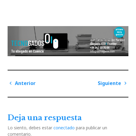
Navegación
Anterior
Siguiente
de
Previous
Next
entradas
Post
Post
Deja una respuesta
Lo siento, debes estar
conectado
para publicar un
comentario.