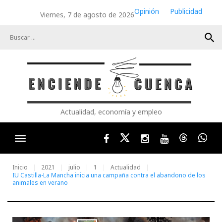
Skip
Opinión
Publicidad
Viernes, 7 de agosto de 2026
to
content
search
Actualidad, economía y empleo
Facebook
Twitter
Instagram
Youtube
Threads
Wha
Inicio
2021
julio
1
Actualidad
IU Castilla-La Mancha inicia una campaña contra el abandono de los
animales en verano