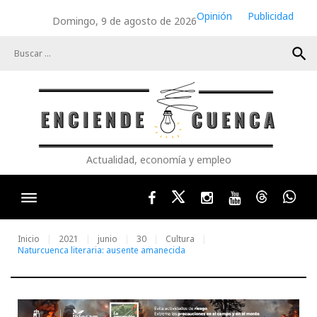
Skip
Opinión
Publicidad
Domingo, 9 de agosto de 2026
to
content
search
Actualidad, economía y empleo
Facebook
Twitter
Instagram
Youtube
Threads
Wha
Inicio
2021
junio
30
Cultura
Naturcuenca literaria: ausente amanecida