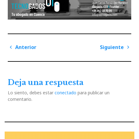
Navegación
Anterior
Siguiente
de
Previous
Next
entradas
Post
Post
Deja una respuesta
Lo siento, debes estar
conectado
para publicar un
comentario.