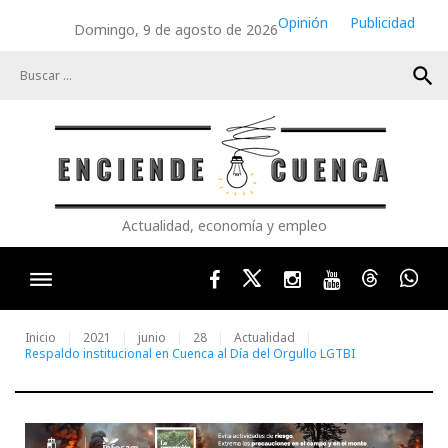
Skip
Opinión
Publicidad
Domingo, 9 de agosto de 2026
to
content
search
Actualidad, economía y empleo
Facebook
Twitter
Instagram
Youtube
Threads
Wha
Inicio
2021
junio
28
Actualidad
Respaldo institucional en Cuenca al Día del Orgullo LGTBI