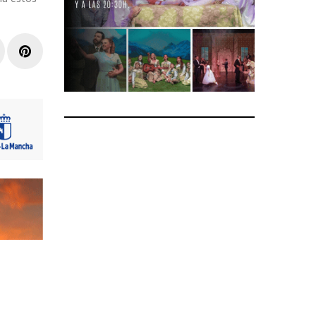
r
inkedIn
Pinterest