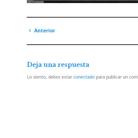
Navegación
Anterior
de
Previous
Post
entradas
Deja una respuesta
Lo siento, debes estar
conectado
para publicar un com