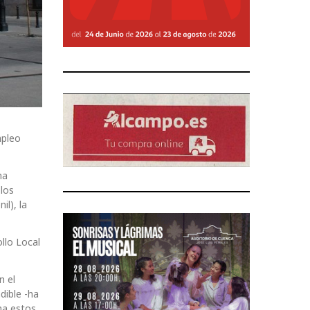
mpleo
ma
 los
l), la
llo Local
n el
dible -ha
ha estos