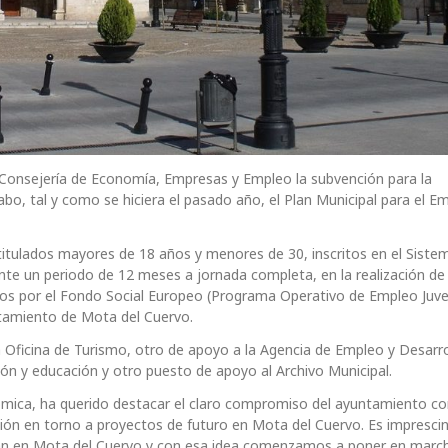
 Consejería de Economía, Empresas y Empleo la subvención para la
cabo, tal y como se hiciera el pasado año, el Plan Municipal para el E
 titulados mayores de 18 años y menores de 30, inscritos en el Siste
ante un periodo de 12 meses a jornada completa, en la realización de
s por el Fondo Social Europeo (Programa Operativo de Empleo Juveni
tamiento de Mota del Cuervo.
 Oficina de Turismo, otro de apoyo a la Agencia de Empleo y Desarro
ón y educación y otro puesto de apoyo al Archivo Municipal.
mica, ha querido destacar el claro compromiso del ayuntamiento co
n en torno a proyectos de futuro en Mota del Cuervo. Es imprescin
an en Mota del Cuervo y con esa idea comenzamos a poner en marc