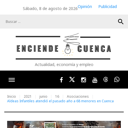
Skip
Opinión
Publicidad
Sábado, 8 de agosto de 2026
to
content
search
Actualidad, economía y empleo
Facebook
Twitter
Instagram
Youtube
Threads
Wha
Inicio
2021
junio
16
Asociaciones
Aldeas Infantiles atendió el pasado año a 68 menores en Cuenca