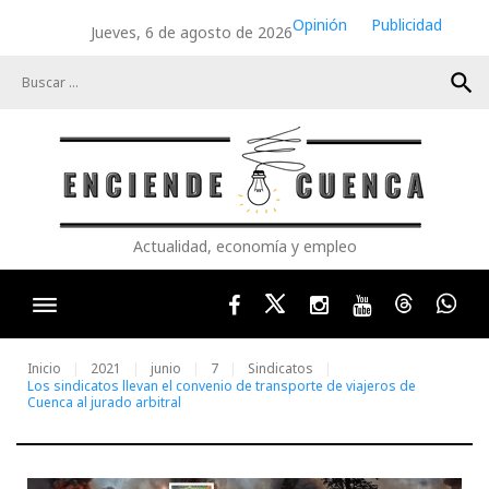
Skip
Opinión
Publicidad
Jueves, 6 de agosto de 2026
to
content
search
Actualidad, economía y empleo
Facebook
Twitter
Instagram
Youtube
Threads
Wha
Inicio
2021
junio
7
Sindicatos
Los sindicatos llevan el convenio de transporte de viajeros de
Cuenca al jurado arbitral