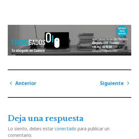
Navegación
Anterior
Siguiente
de
Previous
Next
entradas
Post
Post
Deja una respuesta
Lo siento, debes estar
conectado
para publicar un
comentario.