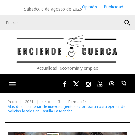
Skip
Opinión
Publicidad
Sábado, 8 de agosto de 2026
to
content
search
Actualidad, economía y empleo
Facebook
Twitter
Instagram
Youtube
Threads
Wha
Inicio
2021
junio
3
Formación
Más de un centenar de nuevos agentes se preparan para ejercer de
policías locales en Castilla-La Mancha