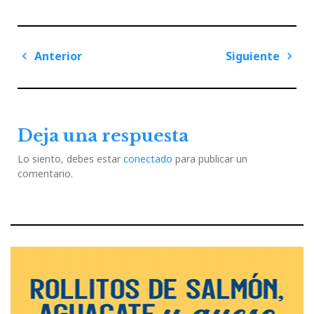
Navegación
Anterior
Siguiente
de
Previous
Next
entradas
Post
Post
Deja una respuesta
Lo siento, debes estar
conectado
para publicar un
comentario.