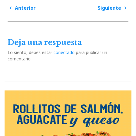
Navegación
Anterior
Siguiente
de
Previous
Next
entradas
Post
Post
Deja una respuesta
Lo siento, debes estar
conectado
para publicar un
comentario.