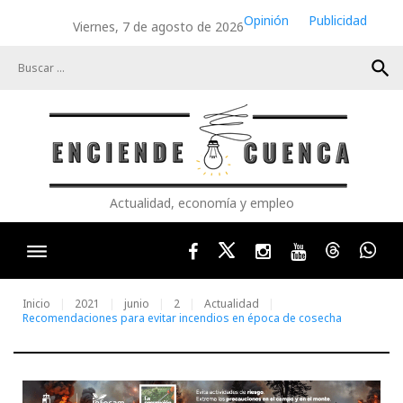
Skip
Opinión
Publicidad
Viernes, 7 de agosto de 2026
to
content
search
Actualidad, economía y empleo
Facebook
Twitter
Instagram
Youtube
Threads
Wha
Inicio
2021
junio
2
Actualidad
Recomendaciones para evitar incendios en época de cosecha