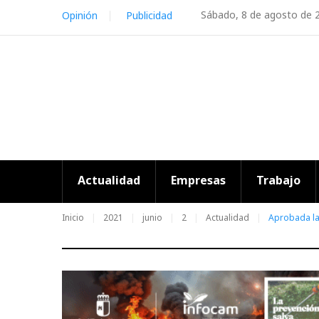
Skip
Sábado, 8 de agosto de 
Opinión
Publicidad
to
content
Actualidad
Empresas
Trabajo
Inicio
2021
junio
2
Actualidad
Aprobada la 