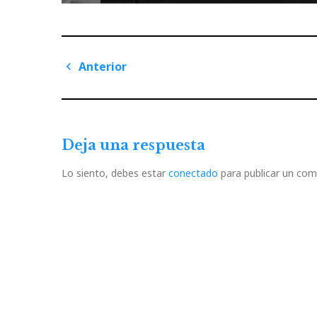
Navegación
Anterior
de
Previous
Post
entradas
Deja una respuesta
Lo siento, debes estar
conectado
para publicar un com