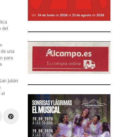
lica
 del
do
 de una
do para
a
San Julián
a
 el
r
inkedIn
Pinterest