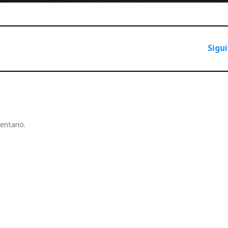
Sigu
entario.