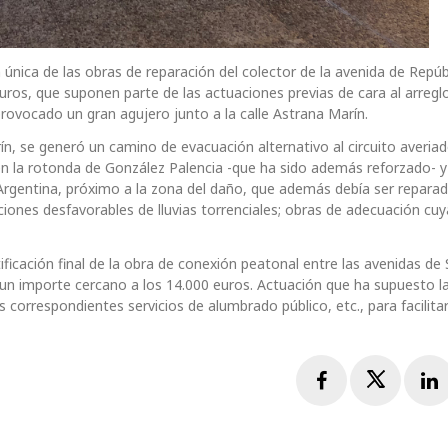
 única de las obras de reparación del colector de la avenida de Repúb
ros, que suponen parte de las actuaciones previas de cara al arreglo
provocado un gran agujero junto a la calle Astrana Marín.
ín, se generó un camino de evacuación alternativo al circuito averia
 la rotonda de González Palencia -que ha sido además reforzado- y
 Argentina, próximo a la zona del daño, que además debía ser repara
aciones desfavorables de lluvias torrenciales; obras de adecuación cuy
ficación final de la obra de conexión peatonal entre las avenidas de 
r un importe cercano a los 14.000 euros. Actuación que ha supuesto l
correspondientes servicios de alumbrado público, etc., para facilitar
Facebook
Twitte
L