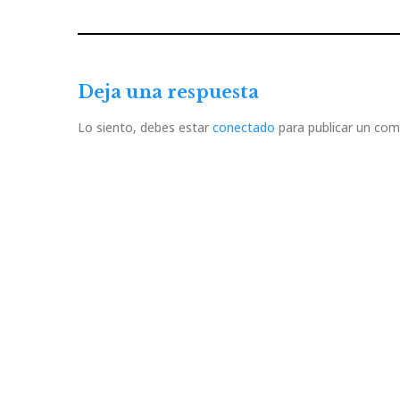
de
Previous
Post
entradas
Deja una respuesta
Lo siento, debes estar
conectado
para publicar un com