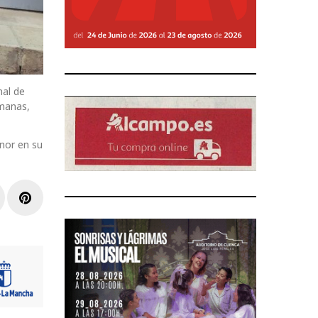
nal de
umanas,
onor en su
r
inkedIn
Pinterest