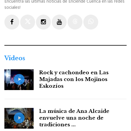
Encuentra las últimas noticias de Enciende Cuenca en las redes
sociales!
Facebook
Twitter
Instagram
Youtube
Threads
WhatsApp
Vídeos
Rock y cachondeo en Las
Majadas con los Mojinos
Eskozíos
La música de Ana Alcaide
envuelve una noche de
tradiciones ...