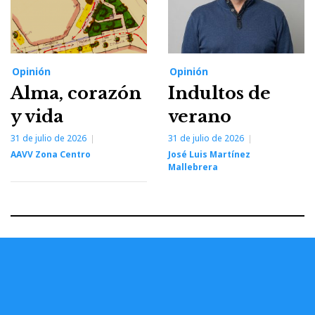
Opinión
Opinión
Alma, corazón
Indultos de
y vida
verano
31 de julio de 2026
31 de julio de 2026
AAVV Zona Centro
José Luis Martínez
Mallebrera