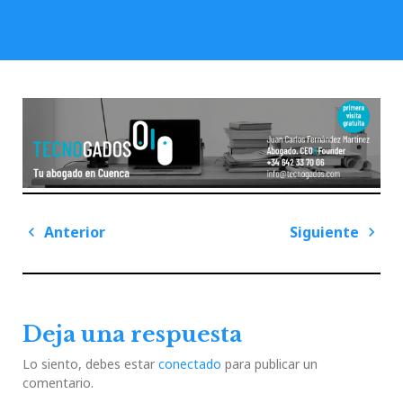
Navegación
Anterior
Siguiente
de
Previous
Next
entradas
Post
Post
Deja una respuesta
Lo siento, debes estar
conectado
para publicar un
comentario.