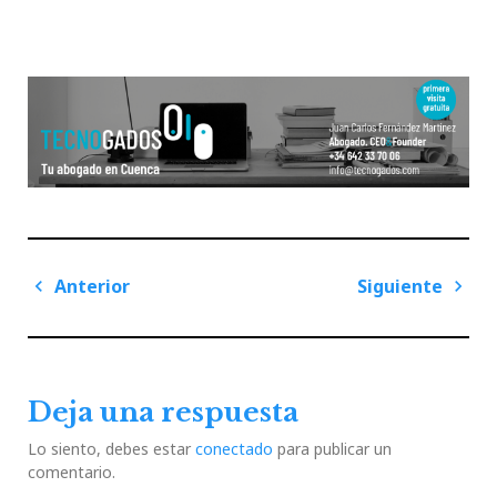
Navegación
Anterior
Siguiente
de
Previous
Next
entradas
Post
Post
Deja una respuesta
Lo siento, debes estar
conectado
para publicar un
comentario.