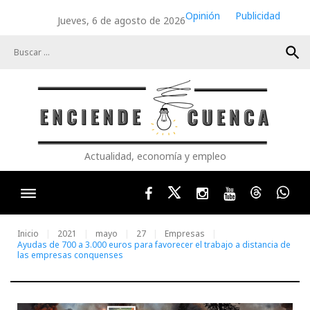
Skip
Opinión
Publicidad
Jueves, 6 de agosto de 2026
to
content
search
Actualidad, economía y empleo
Facebook
Twitter
Instagram
Youtube
Threads
Wha
Inicio
2021
mayo
27
Empresas
Ayudas de 700 a 3.000 euros para favorecer el trabajo a distancia de
las empresas conquenses