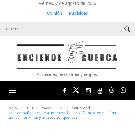
Skip
Viernes, 7 de agosto de 2026
to
Opinión
Publicidad
content
search
Actualidad, economía y empleo
Facebook
Twitter
Instagram
Youtube
Threads
Wha
Inicio
2021
mayo
25
Actualidad
Una campaña para descubrir con Resines, Gloria y Josete cómo se
fabrican los vinos y mostos conquenses