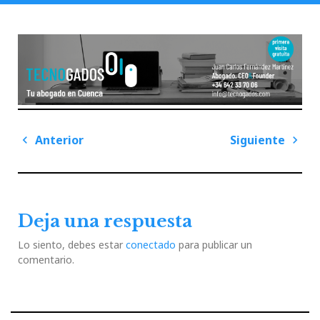
Navegación
Anterior
Siguiente
de
Previous
Next
entradas
Post
Post
Deja una respuesta
Lo siento, debes estar
conectado
para publicar un
comentario.