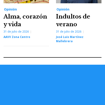
Opinión
Opinión
Alma, corazón
Indultos de
y vida
verano
31 de julio de 2026
31 de julio de 2026
AAVV Zona Centro
José Luis Martínez
Mallebrera